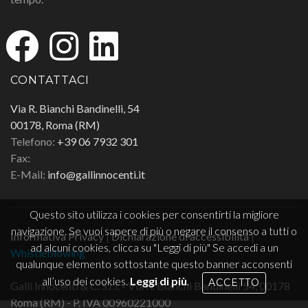
CONTATTACI
Via R. Bianchi Bandinelli, 54
00178, Roma (RM)
Telefono:
+39 06 7932 301
Fax:
E-Mail:
info@gallinnocenti.it
Questo sito utilizza i cookies per consentirti la migliore
navigazione. Se vuoi sapere di più o negare il consenso a tutti o
Informativa Privacy
|
Dichiarazione di accessibilità
|
ad alcuni cookies, clicca su "Leggi di più" Se accedi a un
Whistleblowing
qualunque elemento sottostante questo banner acconsenti
all’uso dei cookies.
Leggi di più
.
ACCETTO
Galli Innocenti & C. S.r.l. - Via R. Bianchi Bandinelli 54, 00178
Roma (RM) - P. IVA 00960221000