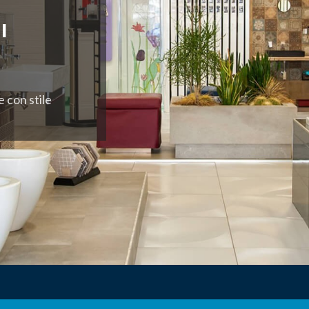
I
e con stile